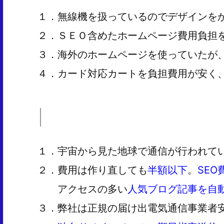
１．無線機を扱っているのでデザインを
２．ＳＥＯ含めたホームページ費用負担
３．海外のホームページを使っていたが、2
４．カード対応カートを負担費用が安く、制
１．宇宙から見た地球で通信が行われて
２．費用は作り直しても
半額以下
。
SE
アクセスの多い
人気ブログ記事を自
３．弊社は正規の届け出電気通信事業者