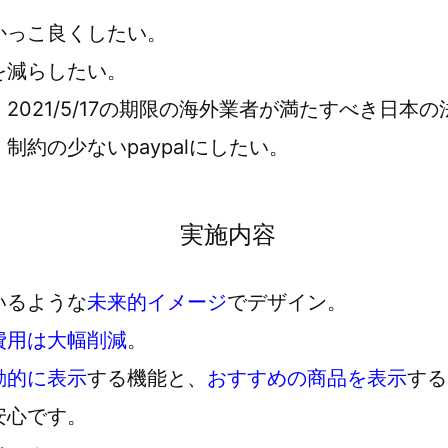
かっこ良くしたい。
を減らしたい。
021/5/17の期限の海外業者が満たすべき日本
約の少ないpaypalにしたい。
実施内容
いるような
未来的イメージ
でデザイン。
O費用は大幅削減
。
動的に表示
する機能と、
おすすめの商品を表示
する
安心です。