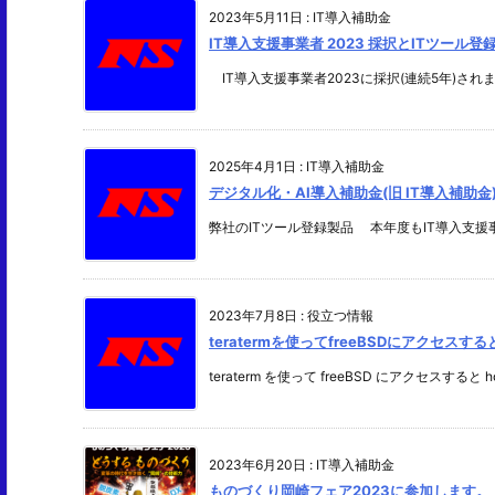
2023年5月11日
:
IT導入補助金
IT導入支援事業者 2023 採択とITツール
IT導入支援事業者2023に採択(連続5年)されまし
2025年4月1日
:
IT導入補助金
デジタル化・AI導入補助金(旧 IT導入補助金
弊社のITツール登録製品 本年度もIT導入支援事業
2023年7月8日
:
役立つ情報
teratermを使ってfreeBSDにアクセス
teraterm を使って freeBSD にアクセスすると ho
2023年6月20日
:
IT導入補助金
ものづくり岡崎フェア2023に参加します。