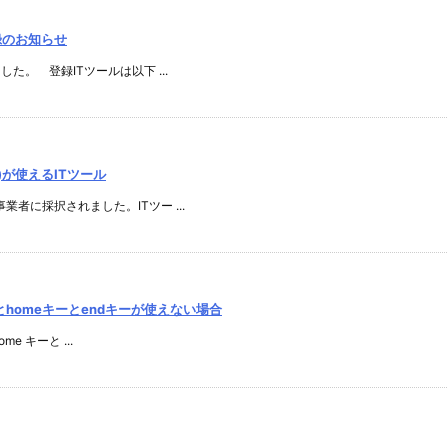
登録のお知らせ
た。 登録ITツールは以下 ...
)が使えるITツール
者に採択されました。ITツー ...
するとhomeキーとendキーが使えない場合
me キーと ...