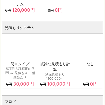
テム
120,000
円
0
円
0
円
0
円
見積もりシステム
簡単タイプ
複雑な見積もり計
なし
５項目３種程度の選
算
択肢の見積もり 一種
別途見積もり
類当たり
\100,000～
30,000
円
100,000
円
0
円
0
円
0
円
0
円
ブログ