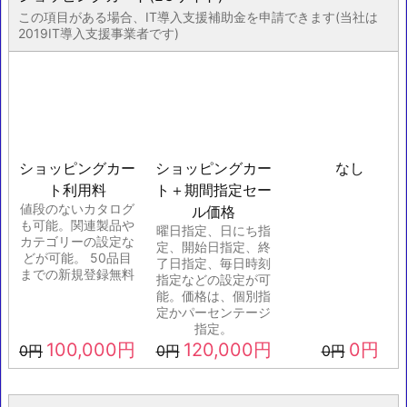
この項目がある場合、IT導入支援補助金を申請できます(当社は
2019IT導入支援事業者です)
ショッピングカー
ショッピングカー
なし
ト利用料
ト＋期間指定セー
値段のないカタログ
ル価格
も可能。関連製品や
曜日指定、日にち指
カテゴリーの設定な
定、開始日指定、終
どが可能。 50品目
了日指定、毎日時刻
までの新規登録無料
指定などの設定が可
能。価格は、個別指
定かパーセンテージ
指定。
100,000
円
120,000
円
0
円
0
円
0
円
0
円