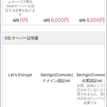
ムサーバ)で弊社
wwwサーバーを設
定する必要がありま
す
0
円
6,000
円
8,000
円
0
円
0
円
0
円
SSLサーバー証明書
Let's Encrypt
Sectigo(Comodo)
Sectigo(Comodo
ドメイン認証ssl
企業認証ssl
企業、組織として登
記されていないと利
用できません。別途
D.A.N.Sナンバーが
必要です。