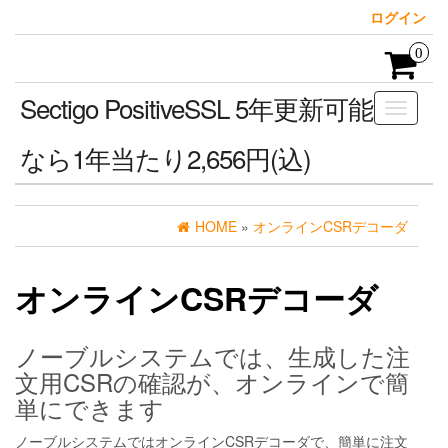
Skip
ログイン
to
the
0
content
Sectigo PositiveSSL 5年更新可能
ナ
ビ
なら1年当たり2,656円(込)
ゲ
ー
シ
ョ
HOME
»
オンラインCSRデコーダ
ン
を
切
オンラインCSRデコーダ
り
替
え
ノーブルシステムでは、生成した注
文用CSRの確認が、オンラインで簡
単にできます
ノーブルシステムではオンラインCSRデコーダで、簡単に注文