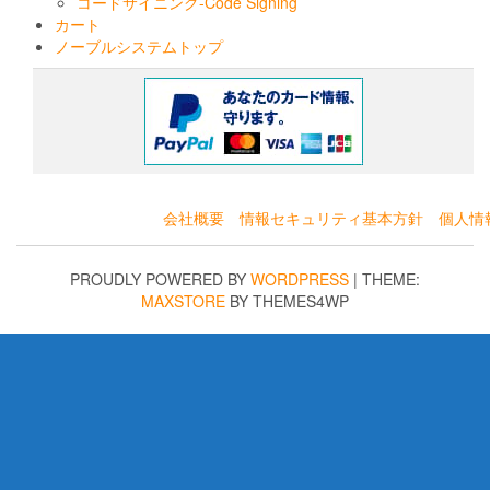
コードサイニング-Code Signing
カート
ノーブルシステムトップ
会社概要
情報セキュリティ基本方針
個人情
PROUDLY POWERED BY
WORDPRESS
|
THEME:
MAXSTORE
BY THEMES4WP